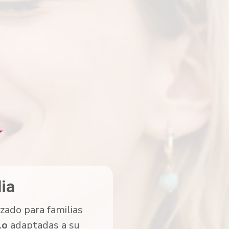
★
ia
izado para familias
lo
adaptadas a su