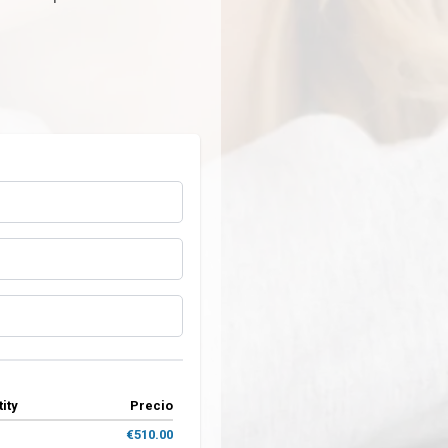
ity
Precio
€510.00